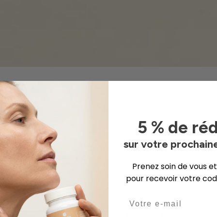
5 % de ré
sur votre prochai
mis à rude épreuve : sollicitations musculaires intenses, cho
 la récupération, la santé articulaire et ligamentaire et le
Prenez soin de vous et
compagner vos entraînements au quotidien.
pour recevoir votre co
Email