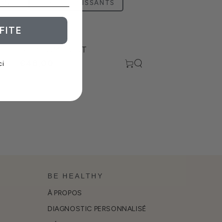
SANTS
PRIX DÉCROISSANTS
FITE
Silicium
SILICIUM FORT
Fort
€48,00
ci
BE HEALTHY
À PROPOS
DIAGNOSTIC PERSONNALISÉ