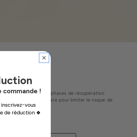
duction
ne commande !
cs articulaires répétés, phases de récupération
 renforcement musculaire pour limiter le risque de
 inscrivez-vous
de de réduction
🍀