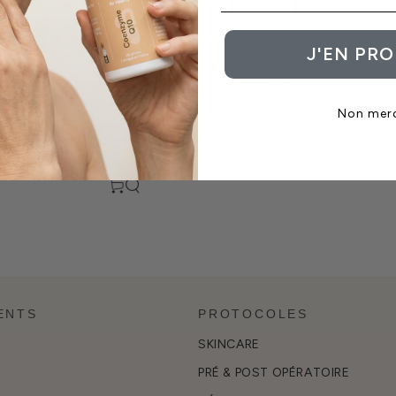
MEILLEURES VENTES
A - Z
Z - A
PRIX CROIS
J'EN PRO
Boost
NE STICK 5G
BOOST REPAIR
Repair
€18,00
Non mer
RAIN
ENTS
PROTOCOLES
SKINCARE
PRÉ & POST OPÉRATOIRE