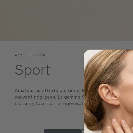
ACCUEIL
/
SPORT
Collection:
Sport
Amateur ou athlète confirmé, le corps du sportif est 
souvent négligées. La gamme Sport Be Healthy soutient
blessure, favoriser la régénération des tissus et ac