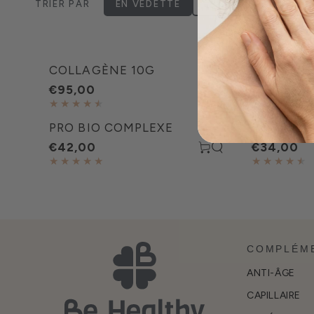
TRIER PAR
EN VEDETTE
LE PLUS PERTINENT
6
produits
Collagène
Collagène
COLLAGÈNE 10G
COLLAGÈ
10g
Stick
€95,00
€55,00
5g
Pro
Boost
PRO BIO COMPLEXE
BOOST D
Bio
Drain
€42,00
€34,00
Complexe
COMPLÉM
ANTI-ÂGE
CAPILLAIRE